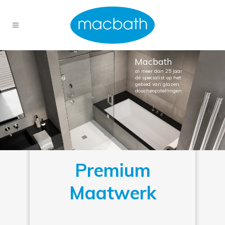
Macbath
al meer dan 25 jaar
dé specialist op het
gebied van glazen
doucheopstellingen
Premium
Maatwerk